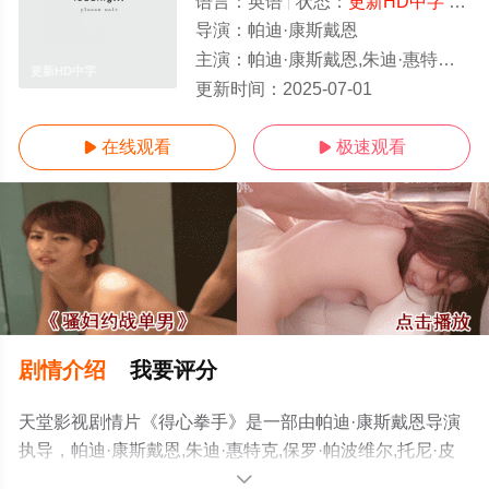
语言：
英语
状态：
更新HD中字
- 免费在线观看
导演：
帕迪·康斯戴恩
主演：
帕迪·康斯戴恩,朱迪·惠特克,保罗·帕波维尔,托尼·皮茨,保罗·唐奈利
更新HD中字
更新时间：
2025-07-01
在线观看
极速观看


剧情介绍
我要评分
天堂影视剧情片《得心拳手》是一部由帕迪·康斯戴恩导演
执导，帕迪·康斯戴恩,朱迪·惠特克,保罗·帕波维尔,托尼·皮
茨,保罗·唐奈利等演员精彩演绎的英国电影，手机免费在线
