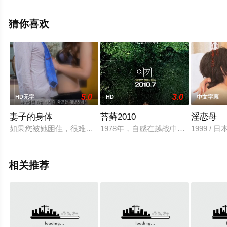
观看高清无删减完整版电影大全就上天堂电影网，更多剧
情信息可移步至豆瓣电影、电视猫或剧情网等平台了解。
猜你喜欢
5.0
3.0
HD无字
HD
中文字幕
妻子的身体
苔藓2010
淫恋母
如果您被她困住，很难摆脱甜蜜的肚子。太子男孩和太子男孩之
1978年，自感在越战中犯下杀孽的
1999 /
相关推荐