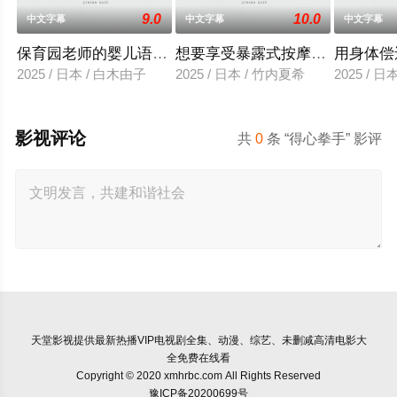
9.0
10.0
中文字幕
中文字幕
中文字幕
保育园老师的婴儿语让人超兴奋
想要享受暴露式按摩的已婚女子
用身体偿
2025 / 日本 / 白木由子
2025 / 日本 / 竹内夏希
2025 / 
影视评论
共
0
条 “得心拳手” 影评
天堂影视
提供最新热播VIP电视剧全集、动漫、综艺、未删减高清电影大
全免费在线看
Copyright © 2020 xmhrbc.com All Rights Reserved
豫ICP备20200699号