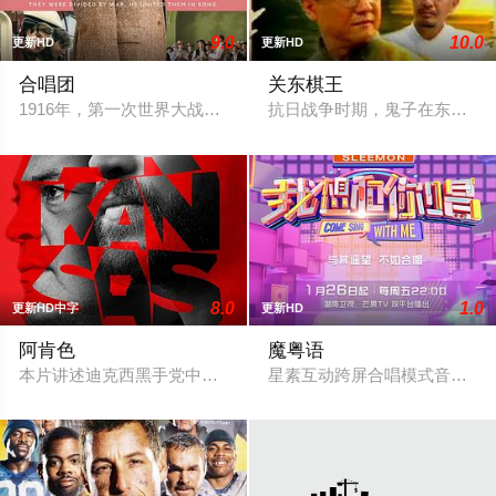
9.0
10.0
更新HD
更新HD
合唱团
关东棋王
1916年，第一次世界大战在西线激烈进行，约克郡拉姆斯登的
抗日战争时期，鬼子在东北一
8.0
1.0
更新HD中字
更新HD
阿肯色
魔粤语
本片讲述迪克西黑手党中两名低级毒贩(海姆斯沃斯、杜克饰)本按
星素互动跨屏合唱模式音乐综