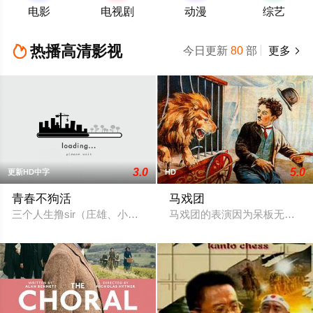
电影
电视剧
动漫
综艺
热播高清影视

今日更新
80
部
更多

3.0
5.0
更新HD中字
HD
青春不狗活
马戏团
三个人生撸sir（庄雄、小白、小新），挣扎在都市生活贫困线
马戏团的表演因为呆板无趣而失