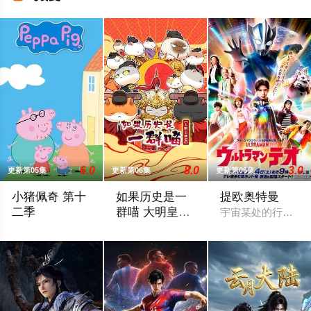
6.0
8.0
3.0
更新第05集
更新第06集
更新第06集
小猪佩奇 第十
如果历史是一
提欧奥特曼
二季
群喵 大明皇朝
宇宙某处的行星“H
篇
当佩奇从家中备受呵护的"小妹妹"一跃成为肩负责任的"大姐姐"，
这一季动画我们将为您讲述明朝前期的故