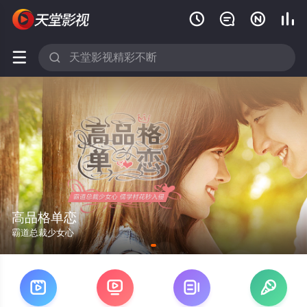






高品格单恋
霸道总裁少女心



