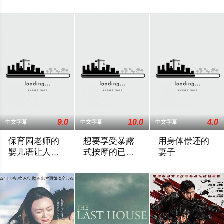
9.0
10.0
4.0
中文字幕
中文字幕
中文字幕
保育园老师的
想要享受暴露
用身体偿还的
婴儿语让人超
式按摩的已婚
妻子
兴奋
女子
2025 / 日本 / 白木由子
2025 / 日本 / 竹内夏希
2025 / 日本 / 桃井