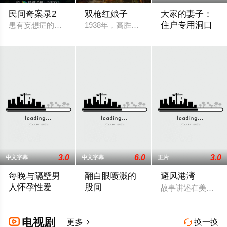
民间奇案录2
双枪红娘子
大家的妻子：
住户专用洞口
患有妄想症的警察张天盛遇上一起离奇的神像杀人事件，勘案过程中
1938年，高胜男新婚之日，丈夫被日军
2025 / 日本 / 加藤
3.0
6.0
3.0
中文字幕
中文字幕
正片
每晚与隔壁男
翻白眼喷溅的
避风港湾
人怀孕性爱
股间
故事讲述在美国东
2025 / 日本 / 舞原希里,佐川金二
2025 / 日本 / 二宫里江奈
电视剧

更多
换一换

