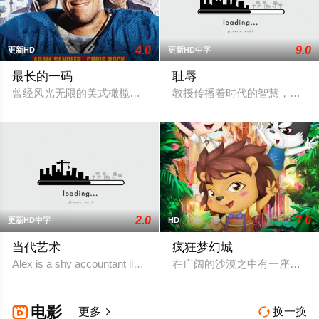
4.0
9.0
更新HD
更新HD中字
最长的一码
耻辱
曾经风光无限的美式橄榄球四分位选手保罗·克洛伊（亚当·桑德勒 Ada
教授传播着时代的智慧，但并
2.0
7.0
更新HD中字
HD
当代艺术
疯狂梦幻城
Alex is a shy accountant living in London. He is reluct
在广阔的沙漠之中有一座神秘
电影

更多
换一换

