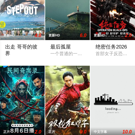
4.0
6.0
2.0
更新HD
更新HD
更新HD
出走 哥哥的彼
最后孤屋
绝密任务2026
界
一个普通的一家四口突遭诡异变故，被困在
首部女子反恐特战队
本作的舞台是音乐和舞蹈融入生活的冲绳。与母亲朱音、妹妹舞
2.0
9.0
10.0
正片
正片
中文字幕