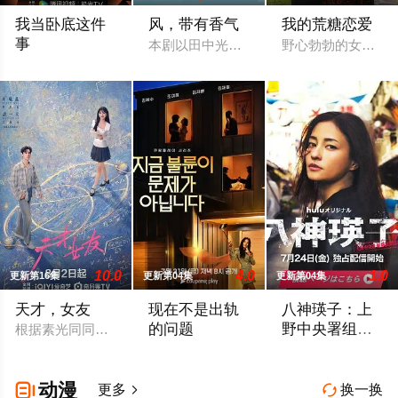
我当卧底这件
风，带有香气
我的荒糖恋爱
事
本剧以田中光著作《明治的南丁格尔 大
野心勃勃的女检察
程序员李文刻意接近顾婷，利用顾炎女儿奴的属性，请求老炮儿
10.0
4.0
1.0
更新第16集
更新第04集
更新第04集
天才，女友
现在不是出轨
八神瑛子：上
的问题
野中央署组织
根据素光同同名小说改编。江逾白长大以后，林知夏忽然对他说：
犯罪对策课
以“贩卖幸福家庭形象”赚钱的网红夫妇，
改编自深町秋生的超
动漫

更多
换一换

