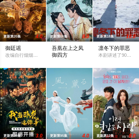
4.0
8.0
10.0
更新第20集
更新第06集
更新第18集
御廷谣
吾凰在上之凤
凛冬下的罪恶
御四方
改编自行烟烟的同名小说。孟廷辉，大平王朝有史以来个以女子
本剧讲述了90年代
改编自快看漫画作者嗷小泽的独家连载漫
3.0
4.0
8.0
更新第20集
更新第95集
更新第12集