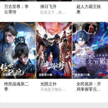
万古至尊：李
择日飞升
超人力霸王狄
云霄传
奧
乱世之下，妖祟横生，奸佞当道。又值幽
天武大陆第三强者，破军武帝古飞扬被世界规则所限，修为困在
宇宙某处的行星“H
10.0
6.0
10.0
更新第13集
更新第34集
更新第272集
绝世战魂第二
光阴之外
全民诡异：开
季
局掌握零元购·
天地是万物众生的客舍，光阴是古往今来
动态漫画
四大宗门之首的玄灵宗，多年来第一次来临水城选拔弟子，方秦
诡异末世降临，男