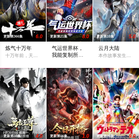
6.0
8.0
5.0
更新第366集
更新第21集
更新第10集
炼气十万年
气运世界杯，
云月大陆
我能复制所有
十万年前，天岚宗叱咤修真界，宗内弟子皆是天骄，所向披靡。
本作故事发生在架
球星技能
平行世界，足球胜负直接绑定国运。Z国连
4.0
1.0
9.0
更新第08集
更新第06集
更新第06集