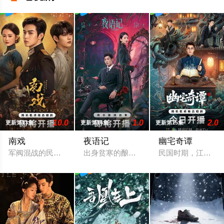
10.0
1.0
2.0
更新第13集
更新第16集
更新第15集
南戏
夜语记
幽宅奇谭
军阀混战的民国奉城，玉佛头离奇失窃，戏班主横尸戏台，将冷
出身贫寒的酿酒师叶小唯遭遇爱人程桉、
民国时期，江淮与迅