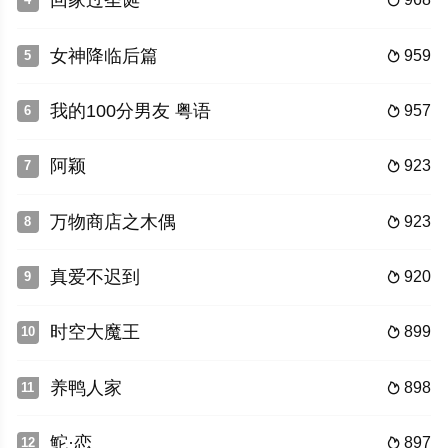
回家过圣诞

女神降临后篇
959
5

我的100分男友 粤语
957
6

阿颖
923
7

万物商店之木偶
923
8

真爱不迟到
920
9

时空大魔王
899
10

养鸭人家
898
11

鮀·恋
897
12
