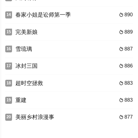
春家小姐是讼师第一季
890
14

完美新娘
889
15

雪琉璃
887
16

冰封三国
886
17

超时空拯救
883
18

重建
883
19

美丽乡村浪漫事
877
20
