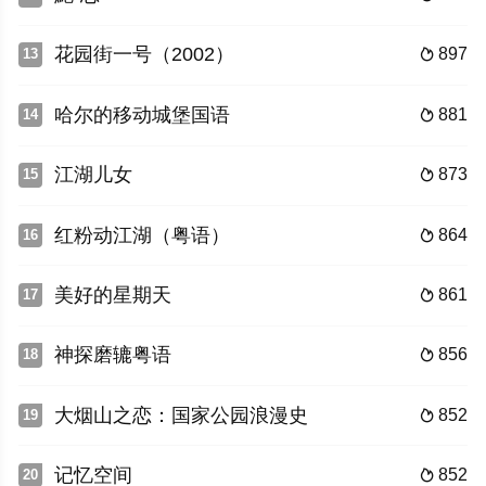
花园街一号（2002）
897
13

哈尔的移动城堡国语
881
14

江湖儿女
873
15

红粉动江湖（粤语）
864
16

美好的星期天
861
17

神探磨辘粤语
856
18

大烟山之恋：国家公园浪漫史
852
19

记忆空间
852
20
