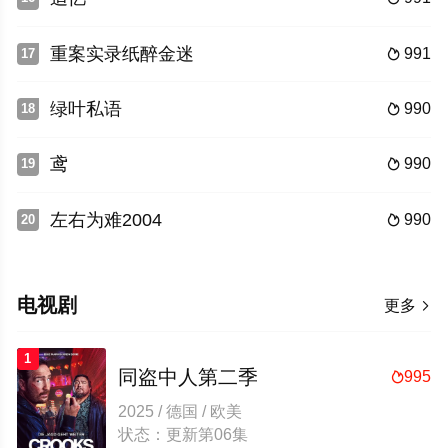
重案实录纸醉金迷
991
17

绿叶私语
990
18

鸢
990
19

左右为难2004
990
20

电视剧
更多

1
同盗中人第二季
995

2025 / 德国 / 欧美
状态：更新第06集