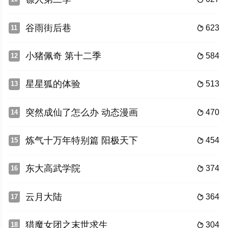
谷雨街后巷
623
11

小猪佩奇 第十二季
584
12

星星狐的体验
513
13

突然成仙了怎么办 动态漫画
470
14

炼气十万年特别篇 阳极天下
454
15

东大高武学院
374
16

云月大陆
364
17

猎魔女团之末世求生
304
18
