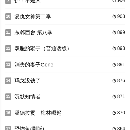
护工不是人
904
9

复仇女神第二季
903
10

东邻西舍 第八季
899
11

双胞胎猴子（普通话版）
893
12

消失的妻子Gone
891
13

玛戈没钱了
876
14

沉默知情者
871
15

潘德拉贡：梅林崛起
870
16

恐怖角(剧版)
864
17
