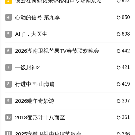
德云社靳鹤岚朱鹤松相声专场南京站
922
3

心动的信号 第九季
850
4

AI了，大医生
698
5

2026湖南卫视芒果TV春节联欢晚会
442
6

一饭封神2
421
7

行进中国·山海篇
419
8

2026端午奇妙游
397
9

2018变形计十八而至
361
10

2025安徽卫视中秋综艺歌会
336
11
