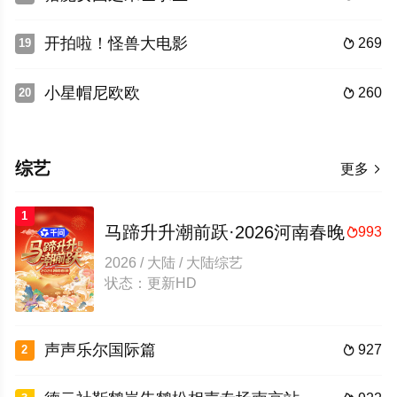
开拍啦！怪兽大电影
269
19

小星帽尼欧欧
260
20

综艺
更多

1
马蹄升升潮前跃·2026河南春晚
993

2026 / 大陆 / 大陆综艺
状态：更新HD
声声乐尔国际篇
927
2
