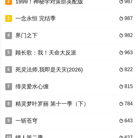
1999！神秘学对策部英配版
987
2

一念永恒 完结季
987
3

界门之下
982
4

顾长歌：我！天命大反派
963
5

死灵法师,我即是天灾(2026)
822
6

缔灵爱水心缠
815
7

精灵梦叶罗丽 第十一季（下）
784
8

一斩苍穹
643
9

镖人第二季
627
10
