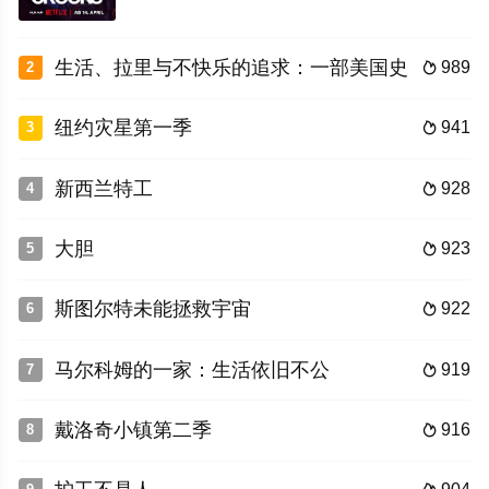
生活、拉里与不快乐的追求：一部美国史
989
2

纽约灾星第一季
941
3

新西兰特工
928
4

大胆
923
5

斯图尔特未能拯救宇宙
922
6

马尔科姆的一家：生活依旧不公
919
7

戴洛奇小镇第二季
916
8
