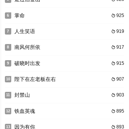
掌命
925
6

人生笑语
919
7

南风何所依
917
8

破晓时出发
915
9

陛下在左老板在右
907
10

封禁山
903
11

铁血英魂
895
12

因为有你
893
13
