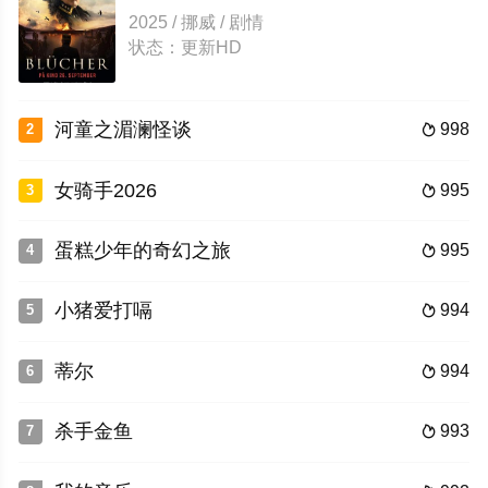
2025 / 挪威 / 剧情
状态：更新HD
河童之湄澜怪谈
998
2

女骑手2026
995
3

蛋糕少年的奇幻之旅
995
4

小猪爱打嗝
994
5

蒂尔
994
6

杀手金鱼
993
7
