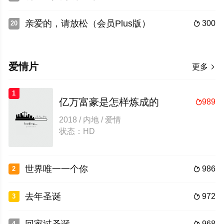
亲爱的，请放松（会员Plus版）
300
20

爱情片
更多

1
亿万富豪是怎样炼成的
989

2018 / 内地 / 爱情
状态：HD
世界唯一一个你
986
2

去年圣诞
972
3

968
4