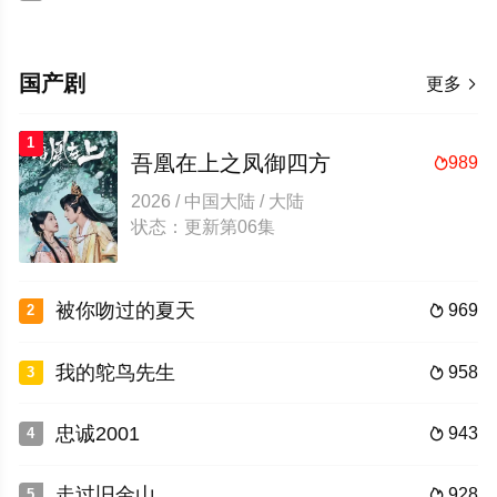
国产剧
更多

1
吾凰在上之凤御四方
989

2026 / 中国大陆 / 大陆
状态：更新第06集
被你吻过的夏天
969
2

我的鸵鸟先生
958
3

忠诚2001
943
4

走过旧金山
928
5
