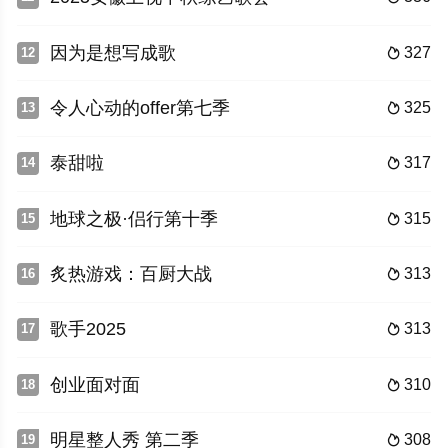
因为是想写成歌
327
12

令人心动的offer第七季
325
13

泰甜啦
317
14

地球之极·侣行第十季
315
15

炙热游戏：百厨大战
313
16

歌手2025
313
17

创业面对面
310
18

明星整人秀 第二季
308
19
