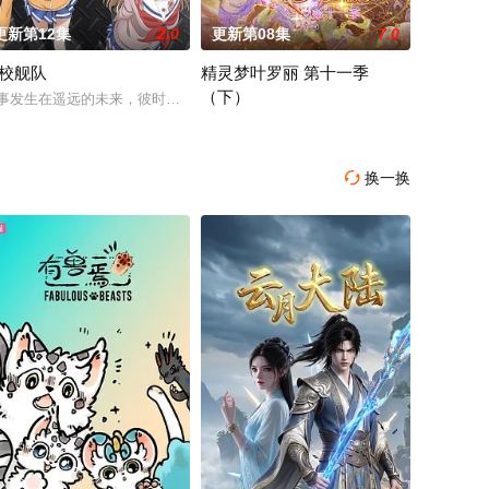
更新第12集
2.0
更新第08集
7.0
校舰队
精灵梦叶罗丽 第十一季
（下）
深渊的魔族和
共同应对那些瑞克根本不会理会的一系列
郎正宗所著赛博朋克科幻漫画《攻壳机动队》改编的新TV动画已决定制作，
事发生在遥远的未来，彼时，大陆板块的活动令海水渐渐淹没了日本的大部分
人类世界之外，藏着神秘而美好的叶罗丽仙境
换一换
