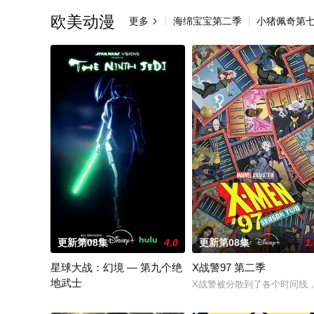
欧美动漫
更多
海绵宝宝第二季
小猪佩奇第

更新第08集
4.0
更新第08集
1
星球大战：幻境 — 第九个绝
X战警97 第二季
地武士
X战警被分散到了各个时间线
该剧延续《星球大战：幻境》的世界观，见证绝地武士崭新篇章