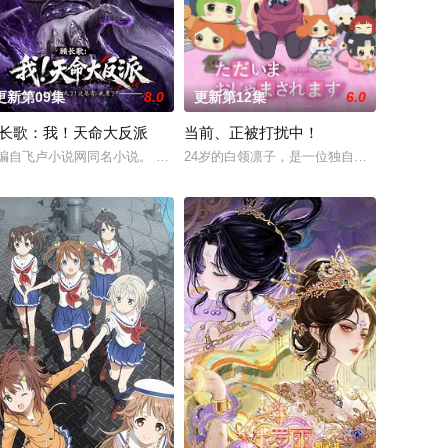
更新第09集
8.0
更新第12集
6.0
长歌：我！天命大反派
当前、正被打扰中！
手袋等一众行
流落天外的永恒大陆。而在这里白小纯将面对更严峻
，而岚海少年林野天生自带 “招魂” 体质，是“游魂圈”公认的 “人体快捷酒
编自飞卢小说网同名小说。 顾长歌穿越到玄幻世界，发现自己成了注定被“天命之
24岁的白领凛子，是一位独自居住的秘密宅