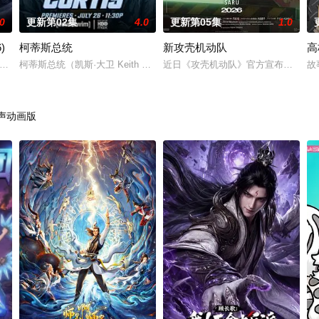
.0
更新第02集
4.0
更新第05集
1.0
)
柯蒂斯总统
新攻壳机动队
高
的幕臣——足利尊氏的谋反而宣告灭亡。 失去了一切、
 游戏降临现实，世界规则颠覆，人类进入全民转职时代。 机遇之下暗流汹涌，
柯蒂斯总统（凯斯·大卫 Keith David 配音）及其古怪的幕僚团队将
近日《攻壳机动队》官方宣布，根据士
故
声动画版