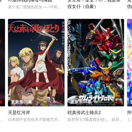
役女仆（自豪）
伪
某个名门望族的庶女——中村美冶，原本与母亲两人过着虽清贫却幸福的
了某款剑与魔法题材的乙女游戏世界。 这个世界奉行女尊男卑，他手中仅剩的
转生到乙女游戏世界成为圣女（女主
勇
.0
更新第05集
7.0
更新第05集
4.0
天是红河岸
铠真传武士骑兵2
拜
生活风流不羁的大学生，偏偏看不顺眼长相貌美、却总是
生至战火纷飞的异世界，成为少女谭雅·提古雷查夫，并凭借前世的理智与知识
日本国中女生铃木夕梨被咒术牵引至纪元前的赫梯帝国，并长期遭受娜姬
妖邪帝王?羅真我を倒し、妖邪界の侵
ミ