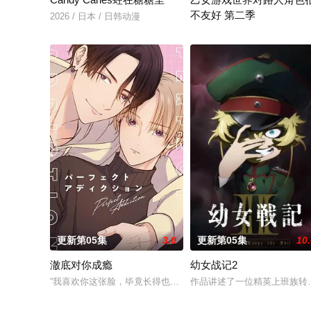
不友好 第二季
2026 / 日本 / 日韩动漫
前世身为社畜的里昂，转生到
更新第05集
3.0
更新第05集
10
澈底对你成瘾
幼女战记2
“我喜欢你这张脸，毕竟长得也太好看了吧。” 明仁是个颜控、私
作品讲述了一位精英上班族转