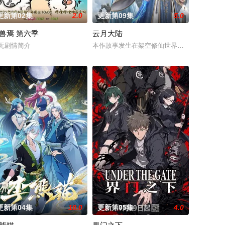
更新第02集
2.0
更新第09集
5.0
兽焉 第六季
云月大陆
机四伏大陆遭遇突
个炼气士。为了修得长生不老且能在残酷的洪荒安身
穿越到玄幻世界，发现自己成了注定被“天命之子”击败的“天命大反派”顾长歌，
无剧情简介
本作故事发生在架空修仙世界——云月大陆。
更新第04集
10.0
更新第05集
4.0