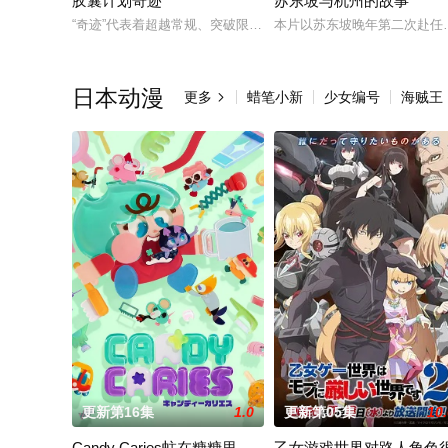
胶囊计划奇迹
苏东坡与杭州的故事
“奇迹”代表着超越常规、突破限制，达到某种非凡成就，往往伴随
本片以苏东坡晚年第二次赴任
日本动漫
更多
蜡笔小新
少女编号
海贼王

更新第16集
1.0
更新第05集
10
Candy Caries蛀在糖糖里
乙女游戏世界对路人角色