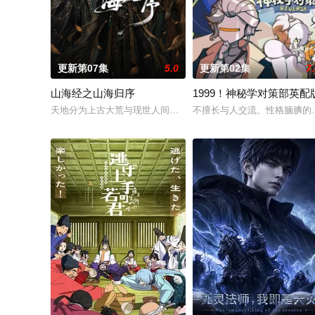
更新第07集
5.0
更新第02集
7
山海经之山海归序
1999！神秘学对策部英配
天地分为上古大荒与现世人间两界，由太极壁垒相隔，域外虚无
不擅长与人交流、性格腼腆的