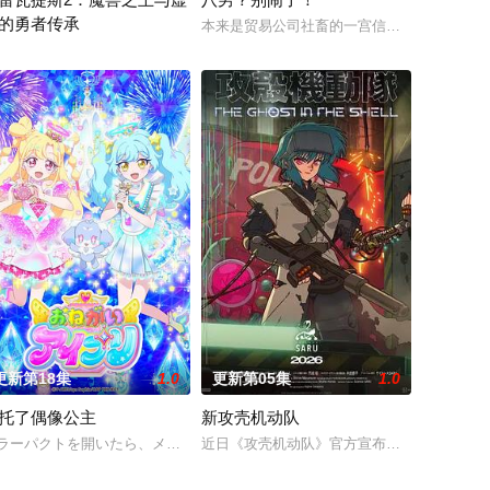
的勇者传承
生活。然而有一天，她深爱的母亲去世了，美冶被鸿
本来是贸易公司社畜的一宫信吾，在一觉醒来
依仗，就是前世
角）的赛蕾丝蒂。她的使命是与各路美男子相恋，并携手击败魔王。然而，由于
者艾莉西亚斩杀了多雷尔将军，海登与博雷托两国的战争就此落幕。 在包含艾
更新第18集
1.0
更新第05集
1.0
托了偶像公主
新攻壳机动队
在帝国军中步步
雅王后的追杀，目的在于以她为祭品咒杀凯鲁王子。
攻から東京を救って 3 ヶ月――。復興が進む街並みに人々は再び訪れた平和
ラーパクトを開いたら、メイクとコーデでオシャレな私に大変身！それがアイ
近日《攻壳机动队》官方宣布，根据士郎正宗