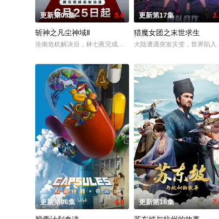
更新第09集
5.0
更新第17集
1
斩神之凡尘神域Ⅱ
猎魔女团之末世求生
沧南危机解决后，林七夜完成津南山为期一年的守夜人集训考核，
大陆遭遇突发灾变，世界陷入
更新第06集
4.0
更新第16集
7