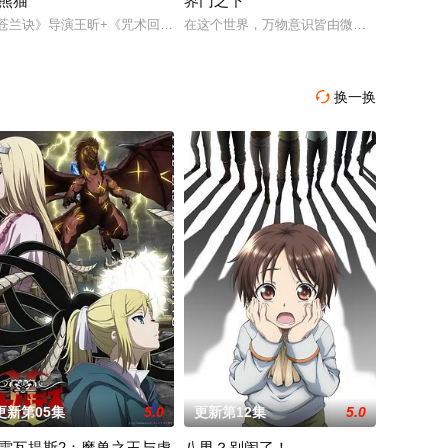
熊猫
界门之下
高丽使者之子金富
苍兰诀》导演王昕+《咒术回战》总作监西位辉实，联手打造国风武侠与星际科
在这个世界，万物意识皆由微观粒?构成，而岚海
当其他人为了几块冥币大打出手时，陈木早已开启了
换一换

更新第05集
5.0
更新第12集
5.0
雷瓦提斯2：魔兽之王与虚
八男？别闹了！