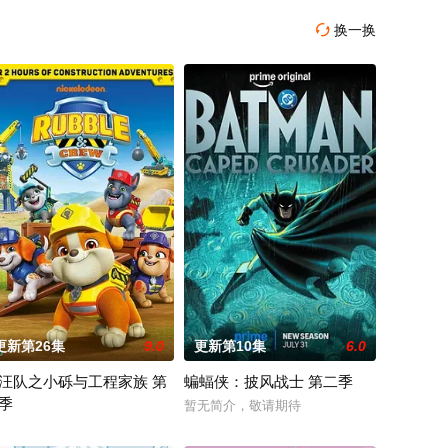
换一换

更新第26集
9.0
更新第10集
6.0
汪队之小砾与工程家族 第
蝙蝠侠：披风战士 第二季
季
。天启发威，
共同应对那些瑞克根本不会理会的一系列
 revealed that “My
暂无简介，敬请期待
汪汪队之小砾与工程家族第2季》是著名儿童动画系列《汪汪队立大功》的衍生