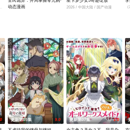
全民诡异：开局掌握零元购·
星卡梦少女5奇迹绽放
李
动态漫画
着一种神秘感，让人们产生敬畏和好奇。这10支故事里
杭州，与老友佛印（一心想将苏东坡渡入佛门）、辽国女粉丝耶律云（原型为
2026 / 中国大陆 / 国产动漫
《
诡异末世降临，男主角陈木携万亿诡币重生，开局直接化身天使投资人，
.0
更新第05集
9.0
更新第07集
1.0
很
不虐待我的继母与继姐
女主角？圣女？不，我是杂
克