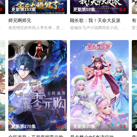
.0
更新第153集
1.0
更新第09集
8.0
师兄啊师兄
顾长歌：我！天命大反派
有
成为了正式的守夜人后，重回136小队，与伙伴再度开启
荒芜危机，四处出现作乱的暗影生灵。四位勇敢正义的猎魔女携手并肩，在危
身患绝症的年轻人李长寿，意外重生在封神大战之前的上古时代，成了一
改编自飞卢小说网同名小说。 顾长歌
暂
.0
更新第270集
10.0
更新第10集
3.0