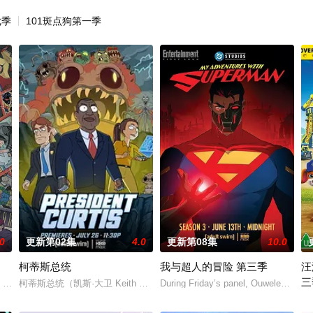
七季
101斑点狗第一季
.0
更新第02集
4.0
更新第08集
10.0
柯蒂斯总统
我与超人的冒险 第三季
汪
三
，从过去，到未来，而他们将在最脆弱的时间点遭遇袭击——如今，1990年代
柯蒂斯总统（凯斯·大卫 Keith David 配音）及其古怪的幕僚团队将
During Friday’s panel, Ouweleen also
。
《