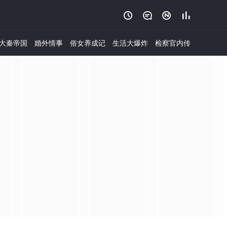




大秦帝国
婚外情事
俗女养成记
生活大爆炸
检察官内传