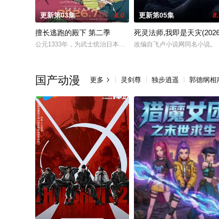
更新第03集
8.0
更新第05集
8
擅长逃跑的殿下 第二季
死灵法师,我即是天灾(2026
公元1333年，为武士统治日本奠定基石的镰仓幕府，因其所信任
改编自飞卢小说网同名小说。
国产动漫
更多
灵剑尊
独步逍遥
郭德纲相
