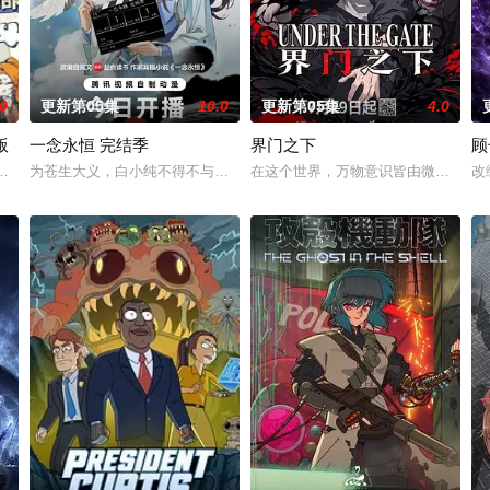
.0
更新第05集
10.0
更新第05集
4.0
版
一念永恒 完结季
界门之下
顾
异境滋生侵蚀神魂、扰乱秩序的暗紫色暗力；天地遴选十二山
马库斯在一场乌龙中意外成为了“神秘学事件对策部”的负责人。面对星锑、兔毛
为苍生大义，白小纯不得不与通天道人展开决战。随着旧世界破碎，众人
在这个世界，万物意识皆由微观粒?构成
改