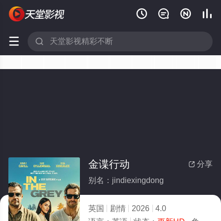






金谍行动
分享

别名：jindiexingdong
英国
剧情
2026
4.0