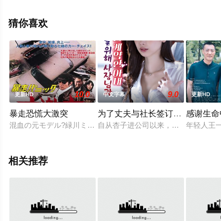
·奥乔亚·拉维尼亚,科乔·阿塔,埃米特·J·斯坎伦,贡萨洛·博乌
萨,穆罕默德·阿勒·图尔基,科里·道格拉斯·坎贝尔,拉娜·阿拉
猜你喜欢
慕丁,卡洛斯·克劳曼斯莫勒,西尔维娅·纳瓦尔,阿尔韦萨姆·希
格达尔,阿列克等演员精彩演绎的英国电影，手机免费在线
观看高清无删减完整版电影大全就上天堂电影网，更多剧
情信息可移步至豆瓣电影、电视猫或剧情网等平台了解。
10.0
9.0
更新HD
中文字幕
更新HD
暴走恐慌大激突
为了丈夫与社长签订婚外情契约
感谢生命
混血の元モデル?緑川ミチとバーテンの山中高志は海外への生
自从杏子进公司以来，老板就一直关
年轻人王
相关推荐