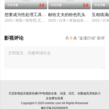
3.0
3.0
中文字幕
中文字幕
中文字幕
想要成为性处理工具的妹妹
献给丈夫的粉色乳头
互相填满
2025 / 韩国 / 韩世熙,尤里,智熙,尚宇,尚斗,民秀
2025 / 日本 / 有坂由奈,高宫惠子,
2025 / 
影视评论
共
0
条 “金谍行动” 影评
天堂影视
提供最新热播VIP电视剧全集、动漫、综艺、未删减高清电影大
全免费在线看
Copyright © 2020 xmhrbc.com All Rights Reserved
豫ICP备20200699号