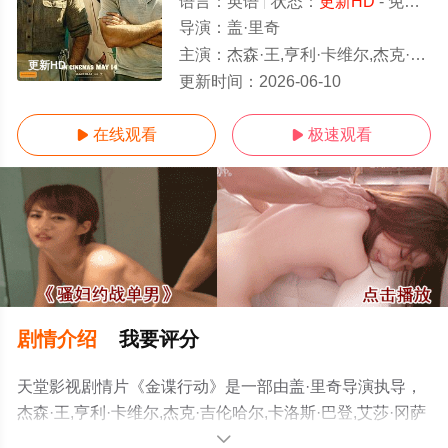
语言：
英语
状态：
更新HD
- 免费在线观看
导演：
盖·里奇
主演：
杰森·王,亨利·卡维尔,杰克·吉伦哈尔,卡洛斯·巴登,艾莎·冈萨雷斯,克里斯托弗·海
更新HD
更新时间：
2026-06-10
在线观看
极速观看


剧情介绍
我要评分
天堂影视剧情片《金谍行动》是一部由盖·里奇导演执导，
杰森·王,亨利·卡维尔,杰克·吉伦哈尔,卡洛斯·巴登,艾莎·冈萨
雷斯,克里斯托弗·海维尤,裴淳华,费舍·史蒂芬斯,克里斯蒂安
