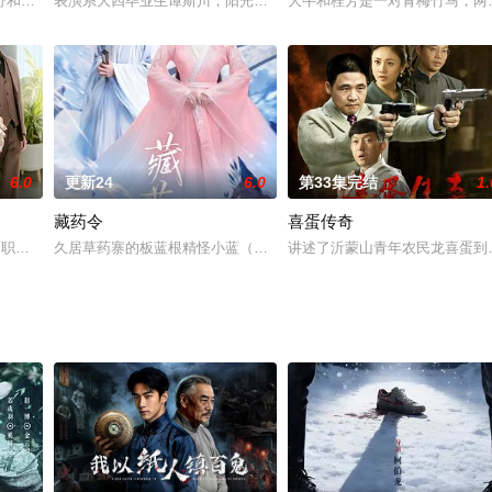
了漫长的求师之路。经过不懈努力，一筒参透爱情的真谛，最
野和女青年梁笑笑，他们将以交错的方式在每一集中扮演不同的具有代表性的角
表演系大四毕业生谭斯川，阳光帅气，对演艺圈大环境有着初生牛犊
大牛和桂芳是一对青梅竹马，两
6.0
更新24
6.0
第33集完结
1.
藏药令
喜蛋传奇
地的女孩罗佳（李小璐 饰）相恋，二人情投意合，更相约
的职场萌新宓初夏（鞠可儿 饰），前脚被闺蜜设计、初恋男友坑骗，后脚和奢
久居草药寨的板蓝根精怪小蓝（林小宅 饰），意外救下了竟能突破草
讲述了沂蒙山青年农民龙喜蛋到