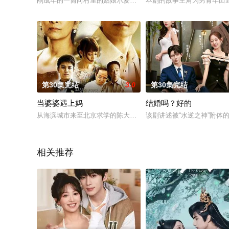
刚成年的一筒向村里的姑娘示爱被拒绝，他备受打击，于是踏上
本剧的故事主角为男青年田
第30集完结
3.0
第30集完结
当婆婆遇上妈
结婚吗？好的
从海滨城市来至北京求学的陈大可（贾乃亮 饰），在学期间与本
该剧讲述被“水逆之神”附体
相关推荐