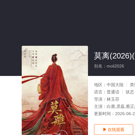
莫离(2026)
别名：moli2026
地区：
中国大陆
类
语言：
普通话
状态
导演：
林玉芬
主演：
白鹿,丞磊,蔡正
更新时间：
2026-06-
在线观看
