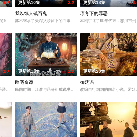
8.0
更新第10集
2.0
更新第18集
10.
我以纸人镇百鬼
凛冬下的罪恶
决心各展所长创办旅行社。他们以当地的特色人文与美食为
的独家连载漫画《吾凰在上》。
苏木继承了失踪父亲留下的白事馆，本想低调扎纸维生，却因一具流
本剧讲述了90年代末，怒河市
1.0
更新第15集
2.0
更新第20集
4.
幽宅奇谭
御廷谣
血少帅许又安与昆曲名伶荣筱楠推向不死不休的对立绝境。而
遇爱人程桉、恩师林晚媚的双重背叛。她从恨意中涅槃重生，借私生女桑落的身
民国时期，江淮与迅哥组成说书班子，偶遇“白天人住屋，晚上鬼占房”
改编自行烟烟的同名小说。孟廷