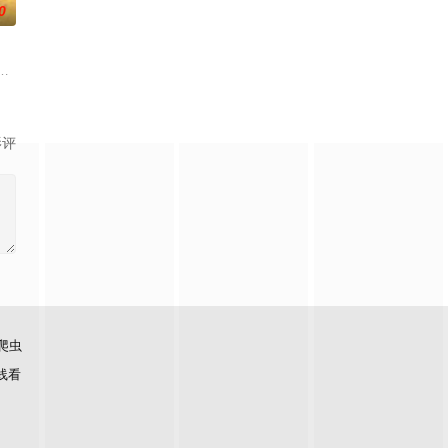
0
顾铭夕（何洛洛
逾白，我喜欢你，哲学和生物学意义上的喜欢。”那个
大生企业，实业报国的故事。甲午战争后，国家蒙羞，张謇虽高中状元，却渴
影评
爬虫
线看