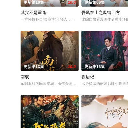
更新第16集
10.0
更新第06集
其实不是重逢
吾凰在上之凤御四方
一群怀揣各自“失意”的年轻人，在沿海小城南安相遇相知，他们
改编自快看漫画作者嗷小泽
更新第13集
10.0
更新第16集
南戏
夜语记
军阀混战的民国奉城，玉佛头离奇失窃，戏班主横尸戏台，将冷
出身贫寒的酿酒师叶小唯遭