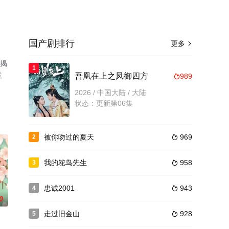
国产剧排行
更多

已揭
1
或
吾凰在上之凤御四方
989

2026 / 中国大陆 / 大陆
状态：更新第06集
被你吻过的夏天
969
2

我的鸵鸟先生
958
3

忠诚2001
943
4

0
走过旧金山
928
5
