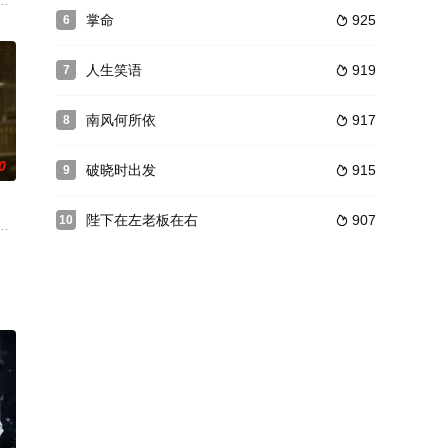
色。二人每天的生
的傲气，对所谓的规则嗤之以鼻，只想成为像自己的偶像
人到了该订婚的年纪。桂芳去城里后带回来了新的男朋友，大牛从此神情恍惚
掌命
925
6

人生笑语
919
7

南风何所依
917
8

0
破晓时出发
915
9

陛下在左老板在右
907
10

侈品集团总裁唐
药寨结界的医官阿九（潘毅鸿 饰），谁知阿九除了是
上海打工挣钱，被隆盛行管家阴差阳错当成大老板隆得宝失散多年的少爷隆地