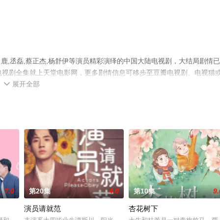
白鹿,丞磊,蔡正杰,杨舒伊等演员精彩演绎的中国大陆电视剧，大结局剧情
电视剧全集就上天堂电影网，更多剧情信息可移步至豆瓣电视剧、电视猫
展开全部

7.0
第20集
4.0
第10集
9.
演员请就范
杏花树下