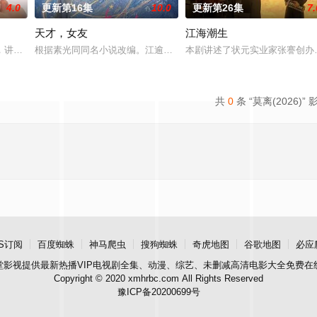
4.0
更新第16集
10.0
更新第26集
7.
天才，女友
江海潮生
顾炎带自己用程序员身份卧底电诈集团以求查出未婚妻离奇死
，讲述了邻家女孩庞倩（苏晓彤 饰）与童年时因一场意外落下身体残缺的少年
根据素光同同名小说改编。江逾白长大以后，林知夏忽然对他说：“江
本剧讲述了状元实业家张謇创办
共
0
条 “莫离(2026)” 
S订阅
百度蜘蛛
神马爬虫
搜狗蜘蛛
奇虎地图
谷歌地图
必应
堂影视
提供最新热播VIP电视剧全集、动漫、综艺、未删减高清电影大全免费在
Copyright © 2020 xmhrbc.com All Rights Reserved
豫ICP备20200699号