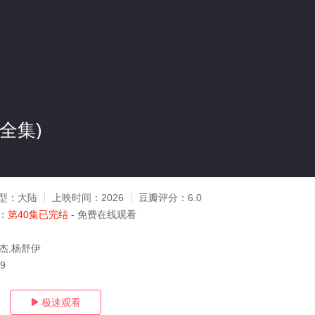
(全集)
型：
大陆
上映时间：
2026
豆瓣评分：
6.0
：
第40集已完结
- 免费在线观看
杰,杨舒伊
29
极速观看
