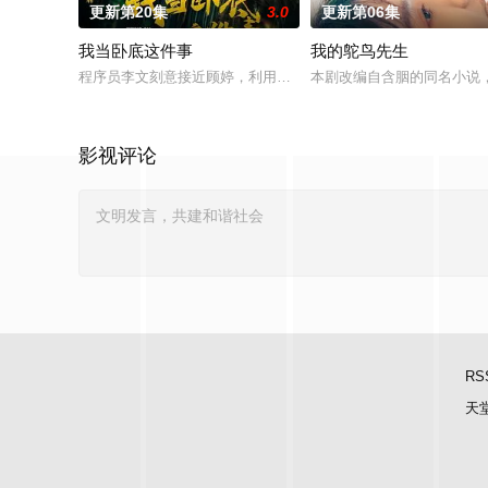
更新第20集
3.0
更新第06集
我当卧底这件事
我的鸵鸟先生
程序员李文刻意接近顾婷，利用顾炎女儿奴的属性，请求老炮儿
本剧改编自含胭的同名小说
影视评论
RS
天