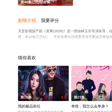
第40集已完结/全集
剧情介绍
我要评分
天堂影视国产剧《莫离(2026)》是一部由林玉芬导演执导，
晓（第40集已完结），手机免费在线观看高清无删减完整版
剧情网等平台了解。
猜你喜欢
第13集
6.0
第23集
我的极品前任
奇怪，我怎么会单身？