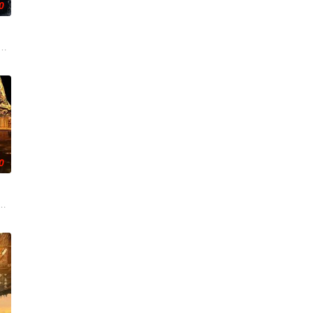
0
血的新娘纸人卷入了一场跨越十年的惊天阴谋。这纸人身
刑侦支队在无普及监控、无DNA鉴定技术的支持下，通过摸排、勘查等传统刑侦
0
份入住程家。她步
的阴阳宅，江淮被掳走配“阴婚”。他与女探长穆英
辉，大平王朝有史以来个以女子进士科三元及第入翰林院的奇女子。十年前的