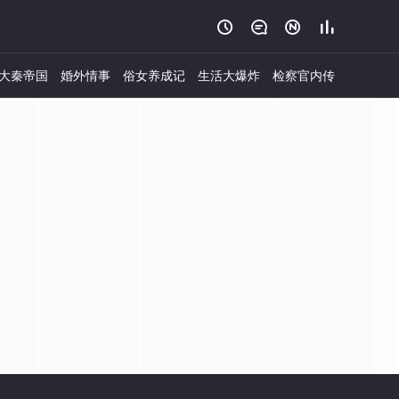




大秦帝国
婚外情事
俗女养成记
生活大爆炸
检察官内传