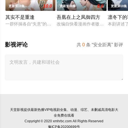
10.0
8.0
更新第16集
更新第06集
更新第18集
其实不是重逢
吾凰在上之凤御四方
凛冬下的
一群怀揣各自“失意”的年轻人，在沿海小城南安相遇相知，他们
改编自快看漫画作者嗷小泽的独家连
本剧讲述
影视评论
共
0
条 “安全距离” 影评
天堂影视
提供最新热播VIP电视剧全集、动漫、综艺、未删减高清电影大
全免费在线看
Copyright © 2020 xmhrbc.com All Rights Reserved
豫ICP备20200699号