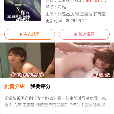
语言：
普通话
状态：
第24集已完结
-
导演：
司维
主演：
张逸杰,方瑾,王嘉浩,韩芮莹
第24集已完结/全集
更新时间：
2026-06-22
在线观看
极速观看


剧情介绍
我要评分
天堂影视国产剧《安全距离》是一部由司维导演执导，张
逸杰,方瑾,王嘉浩,韩芮莹等演员精彩演绎的中国大陆电视
剧，大结局剧情已揭晓（第24集已完结），手机免费在线
