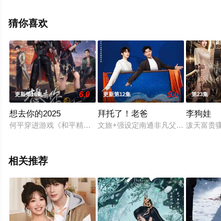
观看高清无删减完整版电视剧全集就上天堂电影网，更多
剧情信息可移步至豆瓣电视剧、电视猫或剧情网等平台了
猜你喜欢
解。
6.0
9.0
更新第18集
更新第12集
第23集
想去你的2025
拜托了！老爸
李狗娃
何平穿进游戏《和平精英》的海岛地图，对呆萌又战力爆表的AI
文旅+强设定南通非凡父子新体验。
泼天富贵
相关推荐