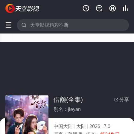






借颜(全集)
分享

别名：jieyan
中国大陆
大陆
2026
7.0