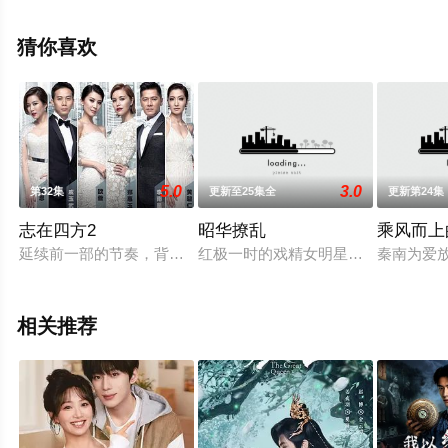
高清无删减完整版电视剧全集就上天堂电影网，更多剧情
信息可移步至豆瓣电视剧、电视猫或剧情网等平台了解。
猜你喜欢
5.0
3.0
第32集
更新至25集全
更新第24集
志在四方2
昭华撩乱
乘风而上
延续前一部的节奏，背景同样设定在电视台，不过这次将更深入
红极一时的戏精女明星女主虞嫣做梦
秦南为爱
相关推荐