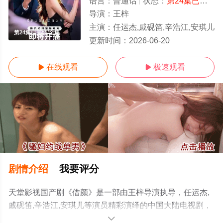
语言：
普通话
状态：
第24集已完结
-
导演：
王梓
主演：
任运杰,戚砚笛,辛浩江,安琪儿
第24集已完结/全集
更新时间：
2026-06-20
在线观看
极速观看


剧情介绍
我要评分
天堂影视国产剧《借颜》是一部由王梓导演执导，任运杰,
戚砚笛,辛浩江,安琪儿等演员精彩演绎的中国大陆电视剧，
大结局剧情已揭晓（第24集已完结），手机免费在线观看
