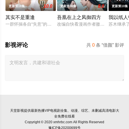
10.0
8.0
更新第16集
更新第06集
更新第10集
其实不是重逢
吾凰在上之凤御四方
我以纸人
一群怀揣各自“失意”的年轻人，在沿海小城南安相遇相知，他们
改编自快看漫画作者嗷小泽的独家连
苏木继承
影视评论
共
0
条 “借颜” 影评
天堂影视
提供最新热播VIP电视剧全集、动漫、综艺、未删减高清电影大
全免费在线看
Copyright © 2020 xmhrbc.com All Rights Reserved
豫ICP备20200699号