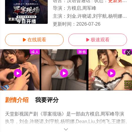
语言：
汉语普通话
状态：
更新第24集
导演：
方模启,周军峰
主演：
刘金,许晓诺,刘宇航,杨明娜,Dean,Liu,刘鸿飞,王建新,陈梦瑶,赵美钧,洛嘉
更新第24集
更新时间：
2026-07-26
在线观看
极速观看


剧情介绍
我要评分
天堂影视国产剧《罪案现场》是一部由方模启,周军峰导演
执导，刘金,许晓诺,刘宇航,杨明娜,Dean,Liu,刘鸿飞,王建新,
陈梦瑶,赵美钧,洛嘉,田媛,戚彩,童心,张程诗晴,费贝贝,李长
