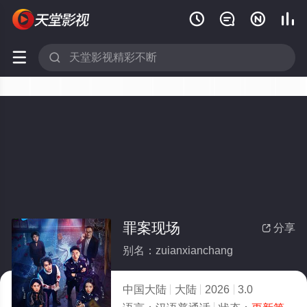






罪案现场
分享

别名：zuianxianchang
中国大陆
大陆
2026
3.0