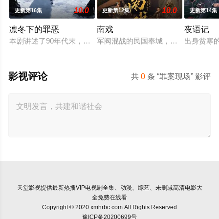
10.0
10.0
更新第16集
更新第12集
更新第14集
凛冬下的罪恶
南戏
夜语记
本剧讲述了90年代末，怒河市刑侦支队在无普及监控、无DNA
军阀混战的民国奉城，玉佛头离奇失
出身贫寒
影视评论
共
0
条 “罪案现场” 影评
天堂影视
提供最新热播VIP电视剧全集、动漫、综艺、未删减高清电影大
全免费在线看
Copyright © 2020 xmhrbc.com All Rights Reserved
豫ICP备20200699号