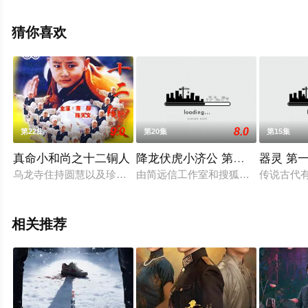
怿,方之郅,赵铁钢,曾建国等演员精彩演绎的中国大陆电视
剧，手机免费在线观看高清无删减完整版电视剧全集就上
猜你喜欢
天堂电影网，更多剧情信息可移步至豆瓣电视剧、电视猫
或剧情网等平台了解。
9.0
8.0
第22集
第20集
第15集
真命小和尚之十二铜人
降龙伏虎小济公 第一季
器灵 第
乌龙寺住持圆慧以及珍贵的《九阴真经》无故失踪，之后，圆慧的
由简远信工作室和搜狐视频联合出品的
传说古代
相关推荐