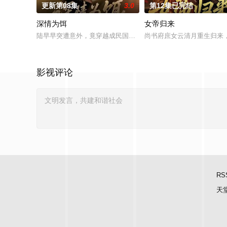
更新第08集
3.0
第12集已完结
深情为饵
女帝归来
陆早早突遭意外，竟穿越成民国少夫人苏沐晚，醒来，却是丈夫
尚书府庶女云清月重生归来
影视评论
RS
天