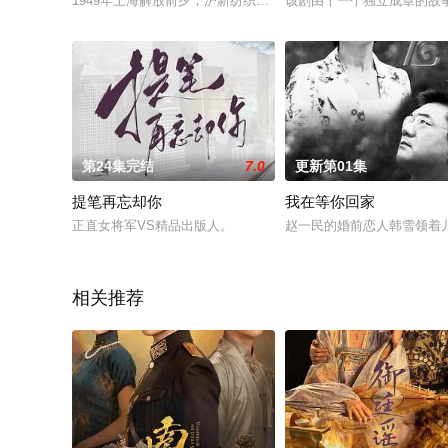
1949年上海解放前夕，沪新纺织厂(简称“沪新”)的老板陆家祺发
该剧由十一个独立成章的故
第24集完结
7.0
更新第01集
提笔再忘却你
我在等你回家
正直女将军VS精品出版人。
赵一民的婚前恋人韩雪领着
相关推荐