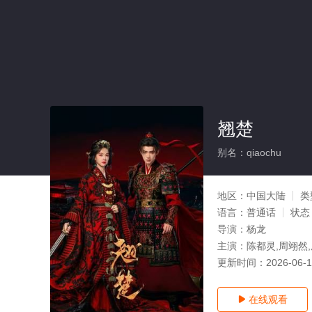
翘楚
别名：qiaochu
地区：
中国大陆
类
语言：
普通话
状态
导演：
杨龙
主演：
陈都灵,周翊然,
更新时间：
2026-06-
在线观看
