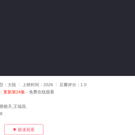
型：
大陆
上映时间：
2026
豆瓣评分：
1.0
：
更新第24集
- 免费在线观看
唐晓天,王瑞昌,
18
极速观看
