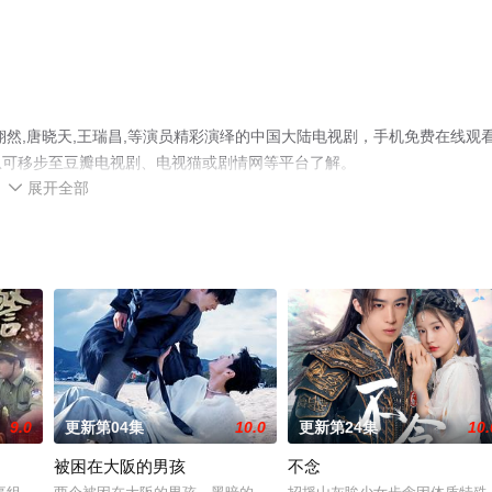
然,唐晓天,王瑞昌,等演员精彩演绎的中国大陆电视剧，手机免费在线观
息可移步至豆瓣电视剧、电视猫或剧情网等平台了解。
展开全部

9.0
更新第04集
10.0
更新第24集
10.
被困在大阪的男孩
不念