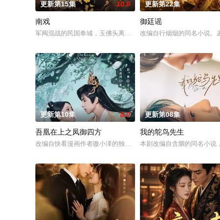
更新第15集
10.0
更新第22集
南戏
御廷谣
军阀混战的民国奉城，玉佛头离奇失窃，戏班主横尸戏台，将冷
改编自行烟烟的同名小说。
更新第10集
8.0
更新第08集
吾凰在上之凤御四方
我的鸵鸟先生
改编自快看漫画作者嗷小泽的独家连载漫画《吾凰在上》。
本剧改编自含胭的同名小说