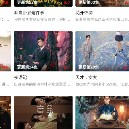
4.0
更新第22集
3.0
更新第03集
5.
我当卧底这件事
花开锦绣
血少帅许又安与昆曲名伶荣筱楠推向不死不休的对立绝境。而
孟廷辉，大平王朝有史以来个以女子进士科三元及第入翰林院的奇女子。十年前
程序员李文刻意接近顾婷，利用顾炎女儿奴的属性，请求老炮儿顾炎
豪爽重情的私盐贩子赵凌虽出身
4.0
更新第24集
1.0
更新第20集
10.
夜语记
天才，女友
，讲述了邻家女孩庞倩（苏晓彤 饰）与童年时因一场意外落下身体残缺的少年
出身贫寒的酿酒师叶小唯遭遇爱人程桉、恩师林晚媚的双重背叛。她
根据素光同同名小说改编。江逾