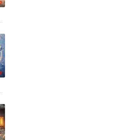
0
的她被他从死人堆
带自己用程序员身份卧底电诈集团以求查出未婚妻离奇死
草莽，却心怀壮志，他结识了遭人诬陷私通的世家名媛小姐傅庭芸，被迫一起
0
顾铭夕（何洛洛
从恨意中涅槃重生，借私生女桑落的身份入住程家。她步
白长大以后，林知夏忽然对他说：“江逾白，我喜欢你，哲学和生物学意义上的喜