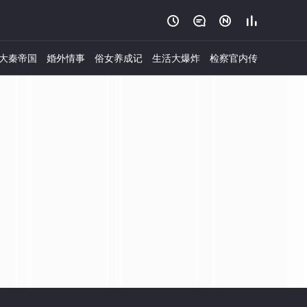




大秦帝国
婚外情事
俗女养成记
生活大爆炸
检察官内传