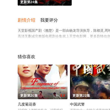
更新第24集
剧情介绍
我要评分
天堂影视国产剧《翘楚》是一部由杨龙导演执导，陈都灵,周翊
高清无删减完整版电视剧全集就上天堂电影网，更多剧情信
猜你喜欢
更新第20集
5.0
更新第22集
几度菊花香
中国武警