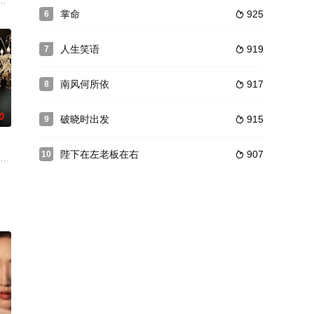
众感到剧情拖沓。
救赎。
被招摇山神女保护。她救下重伤失忆的将军薛弈扬并相爱。但最终为治愈薛奕
掌命
925
6

人生笑语
919
7

南风何所依
917
8

0
破晓时出发
915
9

陛下在左老板在右
907
10

向前大夫诊断为患
魄侦探奉命查案，意外发现本该葬身猪笼的大太太死而复
）隐退当外卖员，被女总裁苏清颜（关芯 饰）雇作假老公，却不知他正是自己要