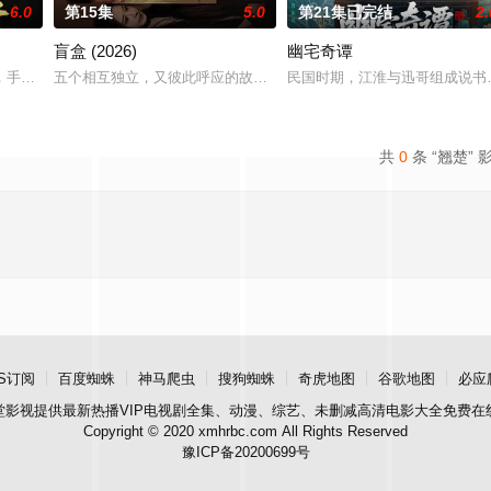
6.0
第15集
5.0
第21集已完结
2.
盲盒 (2026)
幽宅奇谭
枪口相对、父母冤案、连环下毒……她于绝境中步步破局，与
，手撕媂姐媂母洗刷前世屈辱，结识摄政王萧寒渊。她身为前朝遗孤，执掌凰影
五个相互独立，又彼此呼应的故事——用一场精心策划的“夏令营”完成
民国时期，江淮与迅哥组成说书班
共
0
条 “翘楚” 
S订阅
百度蜘蛛
神马爬虫
搜狗蜘蛛
奇虎地图
谷歌地图
必应
堂影视
提供最新热播VIP电视剧全集、动漫、综艺、未删减高清电影大全免费在
Copyright © 2020 xmhrbc.com All Rights Reserved
豫ICP备20200699号