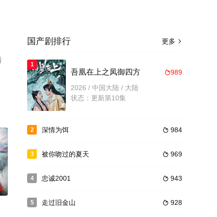
国产剧排行
更多

看
1
吾凰在上之凤御四方
989

2026 / 中国大陆 / 大陆
状态：更新第10集
深情为饵
984
2

被你吻过的夏天
969
3

忠诚2001
943
4

0
走过旧金山
928
5
