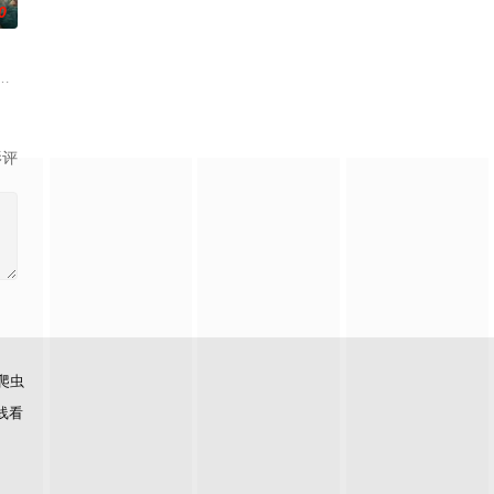
0
卫，闯宫廷斗权贵
复仇的受害者；临终前与遗憾和解的“无用之人”；
子，偶遇“白天人住屋，晚上鬼占房”的阴阳宅，江淮被掳走配“阴婚”。他与女
影评
爬虫
线看