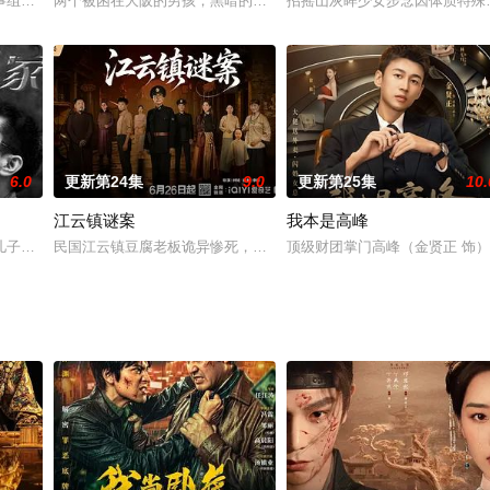
现堂弟陆家良与自己的小老婆素蓉在偷情,勃然大怒
事组成，但主要人物又贯穿全剧，这样在整体上能够更加丰富、完美，又不使观
两个被困在大阪的男孩，黑暗的小屋，困顿的彼此，解救对方，互相
招摇山灰眸少女步念因体质特殊
6.0
更新第24集
9.0
更新第25集
10.
江云镇谜案
我本是高峰
儿子找来，经亲子鉴定，确定儿子是他的。可是赵一民曾被妻子方圆圆的表哥马
民国江云镇豆腐老板诡异惨死，小女孩撞见亡母坐红衣花轿现身。落
顶级财团掌门高峰（金贤正 饰