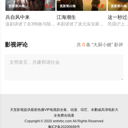
5.0
7.0
更新第30集
更新第22集
更新第33集
兵自风中来
江海潮生
这一秒过
该剧讲述了在396旅与陆军步兵学院联合举办的小型军事演习中
本剧讲述了状元实业家张謇创办大生
民国沪上
影视评论
共
0
条 “大厨小婿” 影评
天堂影视
提供最新热播VIP电视剧全集、动漫、综艺、未删减高清电影大
全免费在线看
Copyright © 2020 xmhrbc.com All Rights Reserved
豫ICP备20200699号