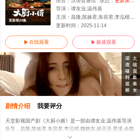
语言：
汉语普通话
状态：
更新第24集
导演：
谭友业,温伟基
主演：
昌隆,陈姝君,朱容君,李泓楷,魏晓东,姬天语,景漫,余凯宁,钟灵韬,于散,王关彭,韩
更新第24集
更新时间：
2025-11-14
在线观看
极速观看


剧情介绍
我要评分
天堂影视国产剧《大厨小婿》是一部由谭友业,温伟基导演
执导，昌隆,陈姝君,朱容君,李泓楷,魏晓东,姬天语,景漫,余凯
宁,钟灵韬,于散,王关彭,韩姝妹,刘骐,牟凤彬,闫佳颖等演员精
