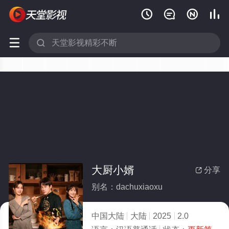






大厨小婿
分享

别名：dachuxiaoxu
中国大陆
大陆
2025
2.0