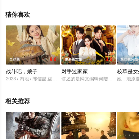
彩演绎的中国大陆电视剧，手机免费在线观看高清无删减
完整版电视剧全集就上天堂电影网，更多剧情信息可移步
猜你喜欢
至豆瓣电视剧、电视猫或剧情网等平台了解。
9.0
3.0
全24集
更新第22集
第26集完结
战斗吧，娘子
对手过家家
校草是女
2023 / 内地 / 陈信喆,谌玮琦,黄志文,刘育同
讲述的是网文编辑何陆盐和酒店创业
她，池原
相关推荐