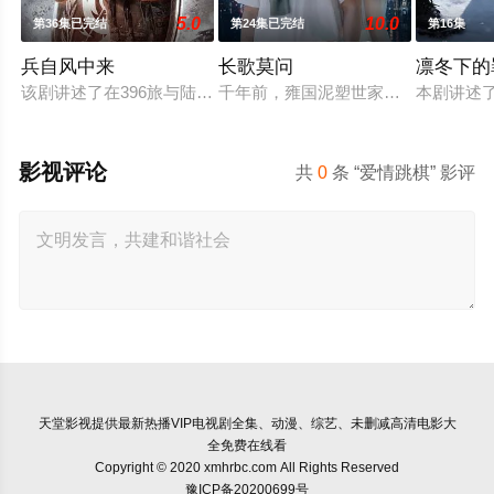
5.0
10.0
第36集已完结
第24集已完结
第16集
兵自风中来
长歌莫问
凛冬下的
该剧讲述了在396旅与陆军步兵学院联合举办的小型军事演习中
千年前，雍国泥塑世家楚门因进贡的“
本剧讲述
影视评论
共
0
条 “爱情跳棋” 影评
天堂影视
提供最新热播VIP电视剧全集、动漫、综艺、未删减高清电影大
全免费在线看
Copyright © 2020 xmhrbc.com All Rights Reserved
豫ICP备20200699号