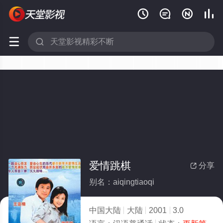






爱情跳棋
分享

别名：aiqingtiaoqi
中国大陆
大陆
2001
3.0