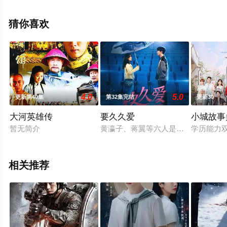
天堂电影网，更多剧情信息可移步至豆瓣电视剧、电视猫
或剧情网等平台了解。
猜你喜欢
4.0
5.0
更新第40集
第32集完结
更新30
大河英雄传
要久久爱
小城故事
暂无简介
黄瀛子、蒋翼等六人是杭天城一起长大
学历能力
相关推荐