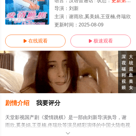
语言：
汉语普通话
状态：
更新第13集
导演：
刘新
主演：
谢雨欣,奚美娟,王亚楠,佟瑞欣
更新第13集
更新时间：
2025-08-09
在线观看
极速观看


剧情介绍
我要评分
天堂影视国产剧《爱情跳棋》是一部由刘新导演执导，谢
雨欣,奚美娟,王亚楠,佟瑞欣等演员精彩演绎的中国大陆电视
剧，手机免费在线观看高清无删减完整版电视剧全集就上
