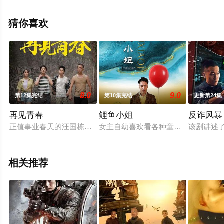
天堂电影网，更多剧情信息可移步至豆瓣电视剧、电视猫
或剧情网等平台了解。
猜你喜欢
8.0
9.0
第12集完结
第10集完结
更新第24集
再见青春
鲤鱼小姐
反诈风暴
正值事业春天的汪国栋（崔雨鑫 饰）在一个风和日丽的下午，收
女主自幼喜欢看各种童话书籍，她曾
该剧讲述
相关推荐