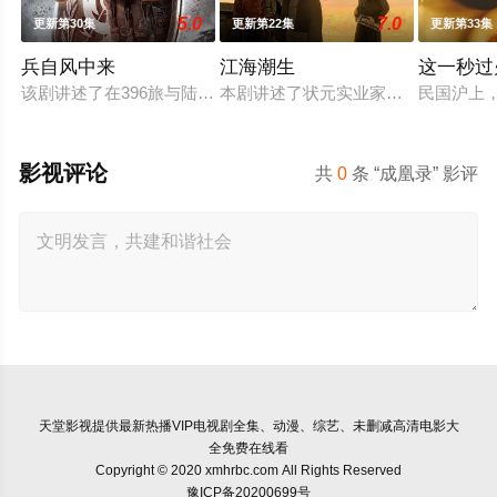
5.0
7.0
更新第30集
更新第22集
更新第33集
兵自风中来
江海潮生
这一秒过
该剧讲述了在396旅与陆军步兵学院联合举办的小型军事演习中
本剧讲述了状元实业家张謇创办大生
民国沪上
影视评论
共
0
条 “成凰录” 影评
天堂影视
提供最新热播VIP电视剧全集、动漫、综艺、未删减高清电影大
全免费在线看
Copyright © 2020 xmhrbc.com All Rights Reserved
豫ICP备20200699号