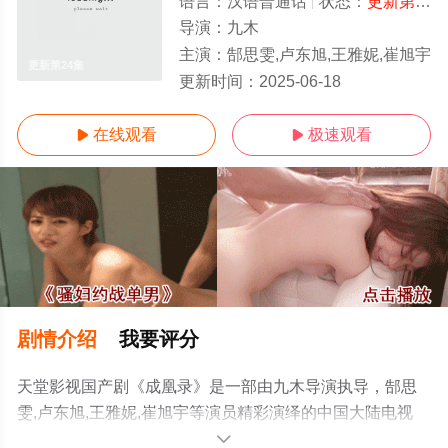
语言：
汉语普通话
状态：
更新第24集
导演：
九木
主演：
郜思雯,卢东旭,王雅妮,崔旭宇
更新第24集
更新时间：
2025-06-18
在线观看
极速观看


剧情介绍
我要评分
天堂影视国产剧《成凰录》是一部由九木导演执导，郜思
雯,卢东旭,王雅妮,崔旭宇等演员精彩演绎的中国大陆电视
剧，手机免费在线观看高清无删减完整版电视剧全集就上
