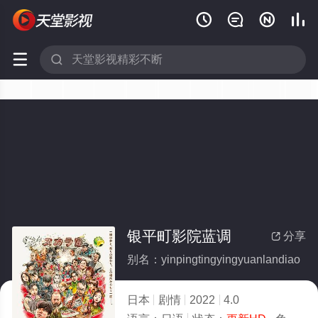






银平町影院蓝调
分享

别名：yinpingtingyingyuanlandiao
日本
剧情
2022
4.0