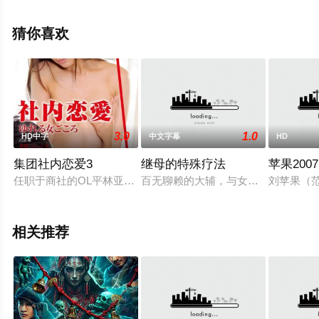
礼子,藤田朋子等演员精彩演绎的日本电影，手机免费在线
观看高清无删减完整版电影大全就上天堂电影网，更多剧
猜你喜欢
情信息可移步至豆瓣电影、电视猫或剧情网等平台了解。
3.0
1.0
HD中字
中文字幕
HD
集团社内恋爱3
继母的特殊疗法
苹果2007
任职于商社的OL平林亚美在30岁生日前夕，开始变得有点紧张
百无聊赖的大辅，与女友的性生活总
刘苹果（
相关推荐