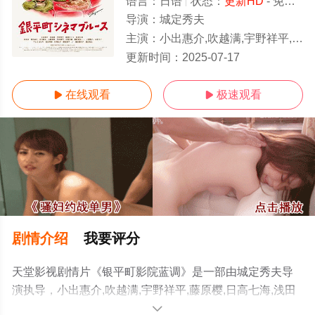
语言：
日语
状态：
更新HD
- 免费在线观看
导演：
城定秀夫
主演：
小出惠介,吹越满,宇野祥平,藤原樱,日高七海,浅田美代子,渡边裕之,中岛步,小野莉奈
更新HD
更新时间：
2025-07-17
在线观看
极速观看


剧情介绍
我要评分
天堂影视剧情片《银平町影院蓝调》是一部由城定秀夫导
演执导，小出惠介,吹越满,宇野祥平,藤原樱,日高七海,浅田
美代子,渡边裕之,中岛步,小野莉奈,平井亚门,加治将树,片冈
