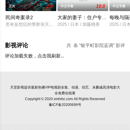
2.0
10.0
正片
中文字幕
中文字幕
民间奇案录2
大家的妻子：住户专用洞口
每晚与隔
患有妄想症的警察张天盛遇上一起离奇的神像杀人事件，勘案过程中
2025 / 日本 / 加藤桃香
2025 / 
影视评论
共
条 “银平町影院蓝调” 影评
评论加载失败，点击我刷新...
天堂影视
提供最新热播VIP电视剧全集、动漫、综艺、未删减高清电影大
全免费在线看
Copyright © 2020 xmhrbc.com All Rights Reserved
豫ICP备20200699号