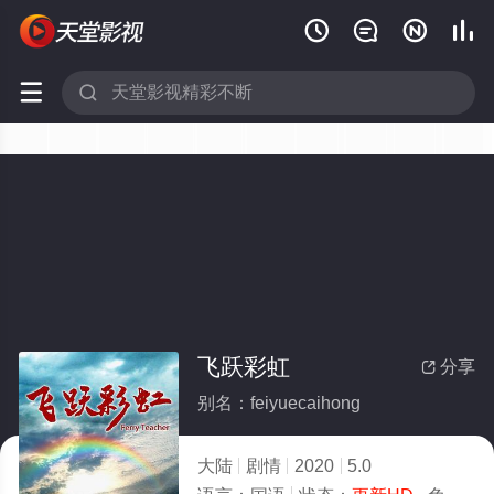






飞跃彩虹
分享

别名：feiyuecaihong
大陆
剧情
2020
5.0