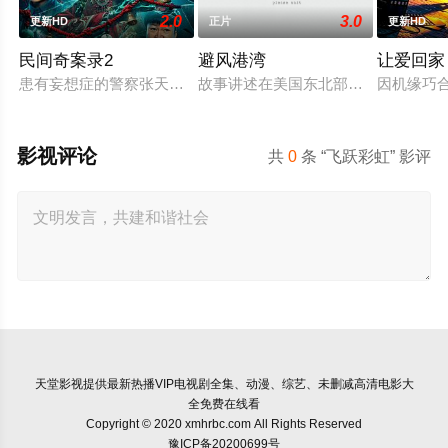
2.0
3.0
更新HD
正片
更新HD
民间奇案录2
避风港湾
让爱回家
患有妄想症的警察张天盛遇上一起离奇的神像杀人事件，勘案过程中
故事讲述在美国东北部一个小镇的农
因机缘巧
影视评论
共
0
条 “飞跃彩虹” 影评
天堂影视
提供最新热播VIP电视剧全集、动漫、综艺、未删减高清电影大
全免费在线看
Copyright © 2020 xmhrbc.com All Rights Reserved
豫ICP备20200699号