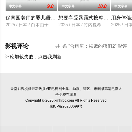
9.0
10.0
中文字幕
中文字幕
中文字幕
保育园老师的婴儿语让人超兴奋
想要享受暴露式按摩的已婚女子
用身体偿
2025 / 日本 / 白木由子
2025 / 日本 / 竹内夏希
2025 / 
影视评论
共
条 “合租房：挨饿的狼们2” 影评
评论加载失败，点击我刷新...
天堂影视
提供最新热播VIP电视剧全集、动漫、综艺、未删减高清电影大
全免费在线看
Copyright © 2020 xmhrbc.com All Rights Reserved
豫ICP备20200699号