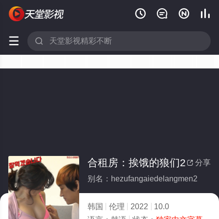






合租房：挨饿的狼们2
分享

别名：hezufangaiedelangmen2
韩国
伦理
2022
10.0