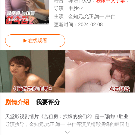
语言：
韩语
状态：
独家中文字幕
- 
导演：
申胜业
主演：
金知元,允正,海一,中仁
独家中文字幕
更新时间：
2024-02-08
在线观看

剧情介绍
我要评分
天堂影视剧情片《合租房：挨饿的狼们2》是一部由申胜业
导演执导，金知元,允正,海一,中仁等演员精彩演绎的韩国电
影，手机免费在线观看高清无删减完整版电影大全就上天
