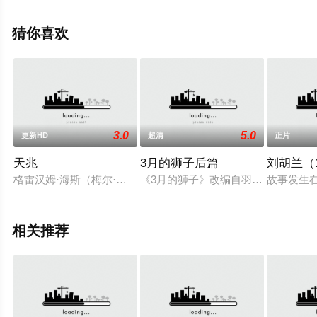
堂电影网，更多剧情信息可移步至豆瓣电影、电视猫或剧
情网等平台了解。
猜你喜欢
3.0
5.0
更新HD
超清
正片
天兆
3月的狮子后篇
刘胡兰（1
格雷汉姆·海斯（梅尔·吉布森MelGibson饰）是美国费城某
《3月的狮子》改编自羽海野千花的同
故事发生
相关推荐