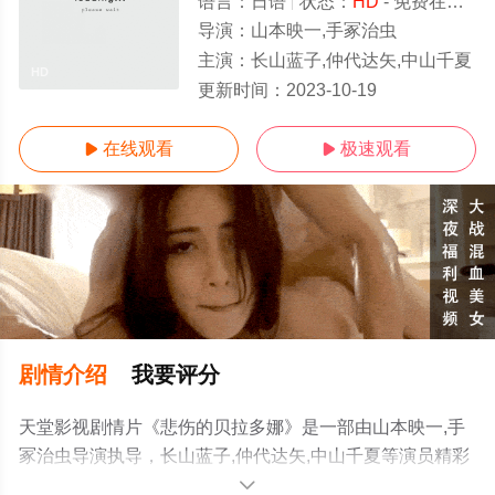
语言：
日语
状态：
HD
- 免费在线观看
导演：
山本映一,手冢治虫
主演：
长山蓝子,仲代达矢,中山千夏
HD
更新时间：
2023-10-19
在线观看
极速观看


剧情介绍
我要评分
天堂影视剧情片《悲伤的贝拉多娜》是一部由山本映一,手
冢治虫导演执导，长山蓝子,仲代达矢,中山千夏等演员精彩
演绎的日本电影，手机免费在线观看高清无删减完整版电
