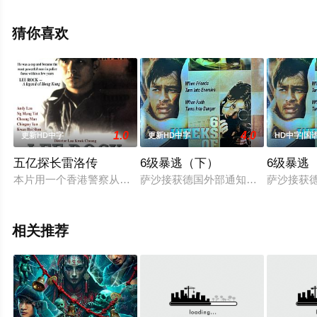
影大全就上天堂电影网，更多剧情信息可移步至豆瓣电
影、电视猫或剧情网等平台了解。
猜你喜欢
1.0
4.0
更新HD中字
更新HD中字
HD中字|国
五亿探长雷洛传
6级暴逃（下）
6级暴逃
本片用一个香港警察从理想青年变成一代枭雄的过程，反应了香港
萨沙接获德国外部通知，未婚妻茱莉
萨沙接获
相关推荐