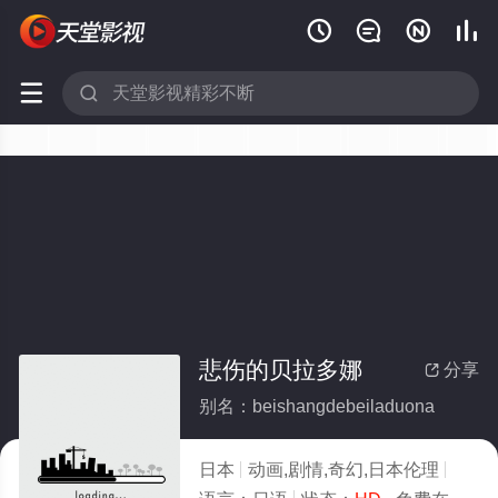






悲伤的贝拉多娜
分享

别名：beishangdebeiladuona
日本
动画,剧情,奇幻,日本伦理
1973